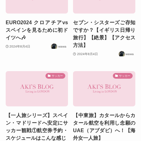
EURO2024 クロアチアvs
セブン・シスターズご存知
スペインを見るために初ド
ですか？【イギリス日帰り
イツへ🎶
旅行】【絶景】【アクセス
方法】
2024年8月4日
wawa
2024年8月4日
wawa
サッカー
サッカー
【一人旅シリーズ】スペイ
【中東旅】カタールからカ
ン・マドリードへ安定にサ
タール航空を利用し念願の
ッカー観戦①航空券予約・
UAE（アブダビ）へ！【海
スケジュールはこんな感じ
外女一人旅】