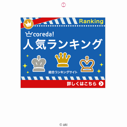
YouTube
©
aki