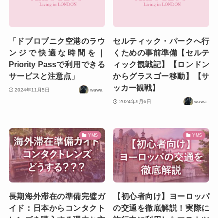
「ドブロブニク空港のラウ
セルティック・パークへ行
ンジで快適な時間を｜
くための事前準備【セルテ
Priority Passで利用できる
ィック観戦記】【ロンドン
サービスと注意点」
からグラスゴー移動】【サ
ッカー観戦】
2024年11月5日
wawa
2024年9月6日
wawa
YMS
YMS
長期海外滞在の準備完璧ガ
【初心者向け】ヨーロッパ
イド：日本からコンタクト
の交通を徹底解説！実際に