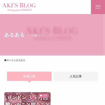
あるある
– tag –
ホーム
あるある
新着記事
人気記事
日常